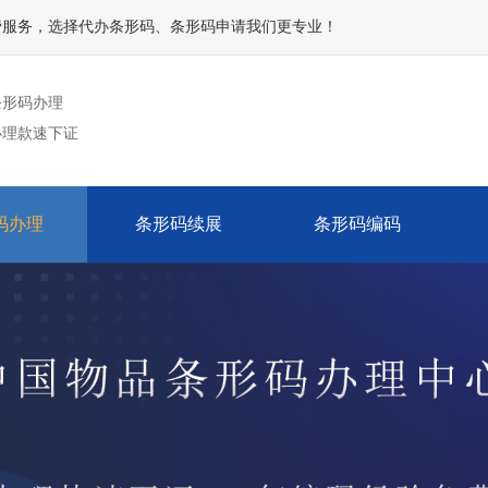
费服务，选择代办条形码、条形码申请我们更专业！
条形码办理
办理款速下证
码办理
条形码续展
条形码编码