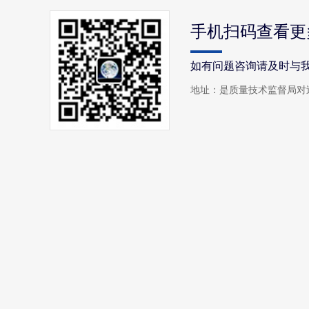
手机扫码查看更
如有问题咨询请及时与
地址：是质量技术监督局对
微信
15552082562