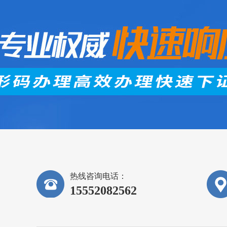
热线咨询电话：
15552082562