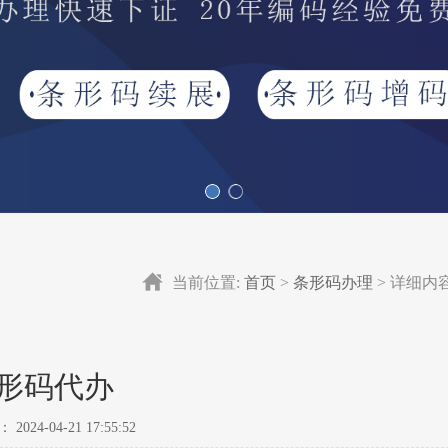
当前位置:
首页
>
条形码办理
> 详细内
形码代办
024-04-21 17:55:52