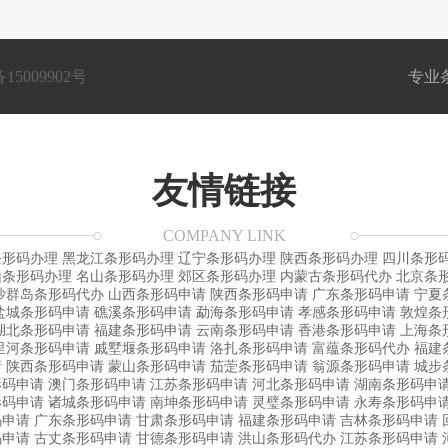
15009902号
专业
友情链接
COMPANY LINK
条形码办理
黑龙江条形码办理
辽宁条形码办理
陕西条形码办理
四川条形
山条形码办理
名山条形码办理
郊区条形码办理
内蒙古条形码代办
北京条
沙群岛条形码代办
山西条形码申请
陕西条形码申请
广东条形码申请
宁夏
盐城条形码申请
礁溪条形码申请
勐海条形码申请
孝感条形码申请
敦煌条
湖北条形码申请
福建条形码申请
云南条形码申请
香港条形码申请
上海条
里河条形码申请
戚墅堰条形码申请
洛扎条形码申请
富蕴条形码代办
福建
请
陕西条形码申请
蒙山条形码申请
茄萣条形码申请
翁源条形码申请
城步
形码申请
澳门条形码申请
江苏条形码申请
河北条形码申请
湖南条形码申
形码申请
诸城条形码申请
南坤条形码申请
灵璧条形码申请
永寿条形码申
码申请
广东条形码申请
甘肃条形码申请
福建条形码申请
吉林条形码申请
码申请
古丈条形码申请
甘德条形码申请
洪山条形码代办
江苏条形码申请