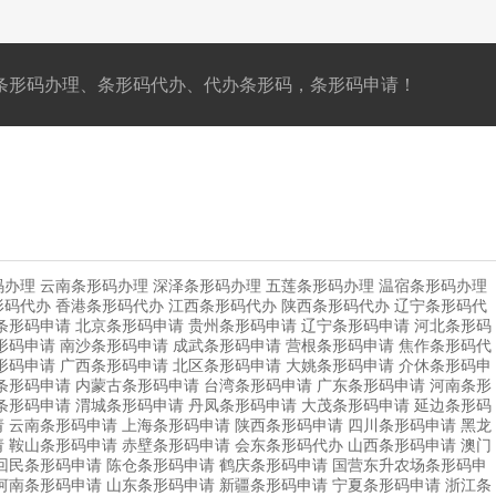
条形码办理、条形码代办、代办条形码，条形码申请！
码办理
云南条形码办理
深泽条形码办理
五莲条形码办理
温宿条形码办理
形码代办
香港条形码代办
江西条形码代办
陕西条形码代办
辽宁条形码代
条形码申请
北京条形码申请
贵州条形码申请
辽宁条形码申请
河北条形码
形码申请
南沙条形码申请
成武条形码申请
营根条形码申请
焦作条形码代
形码申请
广西条形码申请
北区条形码申请
大姚条形码申请
介休条形码申
条形码申请
内蒙古条形码申请
台湾条形码申请
广东条形码申请
河南条形
条形码申请
渭城条形码申请
丹凤条形码申请
大茂条形码申请
延边条形码
请
云南条形码申请
上海条形码申请
陕西条形码申请
四川条形码申请
黑龙
请
鞍山条形码申请
赤壁条形码申请
会东条形码代办
山西条形码申请
澳门
回民条形码申请
陈仓条形码申请
鹤庆条形码申请
国营东升农场条形码申
河南条形码申请
山东条形码申请
新疆条形码申请
宁夏条形码申请
浙江条