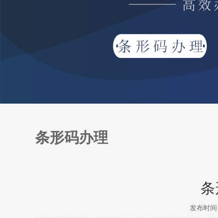
条形码办理
条
发布时间： 2