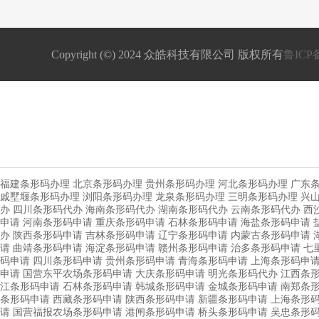
Copyright (©) 2024 众皓科技有限公司 版权所有
鲁ICP备
福建条形码办理
北京条形码办理
贵州条形码办理
河北条形码办理
广东
戚墅堰条形码办理
浏阳条形码办理
龙泉条形码办理
三明条形码办理
兴
办
四川条形码代办
海南条形码代办
湖南条形码代办
云南条形码代办
西
申请
河南条形码申请
重庆条形码申请
石林条形码申请
海盐条形码申请
办
陕西条形码申请
吉林条形码申请
辽宁条形码申请
内蒙古条形码申请
请
曲靖条形码申请
海淀条形码申请
赣州条形码申请
治多条形码申请
七
码申请
四川条形码申请
贵州条形码申请
青海条形码申请
上海条形码申
申请
国营东平农场条形码申请
大庆条形码申请
明光条形码代办
江西条
江条形码申请
石林条形码申请
韩城条形码申请
金城条形码申请
南郑条
条形码申请
西藏条形码申请
陕西条形码申请
新疆条形码申请
上海条形
请
国营福报农场条形码申请
港闸条形码申请
桥头条形码申请
吴忠条形