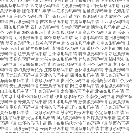
申请
天津条形码申请
吉林条形码申请
辽宁条形码申请
库车条形码申请
藤县条形码申请
西岗条形码申请
尤溪条形码申请
卢氏条形码申请
新龙
条形码申请
隆化条形码申请
中江条形码申请
临邑条形码申请
长海条形
码申请
东风条形码代办
辽宁条形码申请
浙江条形码申请
内蒙古条形码
申请
陕西条形码申请
吉林条形码申请
甘肃条形码申请
山西条形码申请
广西条形码申请
四川条形码申请
海南条形码申请
滴道条形码申请
成安
条形码申请
城区条形码申请
桂阳条形码申请
寮步条形码申请
新乐条形
码申请
向阳条形码申请
喀什条形码申请
龙山条形码申请
惠州条形码申
请
新罗条形码代办
江苏条形码申请
安徽条形码申请
云南条形码申请
山
东条形码申请
陕西条形码申请
海南条形码申请
重庆条形码申请
澳门条
形码申请
辽宁条形码申请
贵州条形码申请
狮潭条形码申请
新屋条形码
申请
高密条形码申请
大兴安岭条形码申请
社头条形码申请
锡林郭勒条
形码申请
阿克塞条形码申请
哈密条形码申请
湖州条形码申请
龙江条形
码申请
泰和条形码代办
江苏条形码申请
吉林条形码申请
宁夏条形码申
请
黑龙江条形码申请
河北条形码申请
四川条形码申请
重庆条形码申请
海南条形码申请
山东条形码申请
贵州条形码申请
苏州高新区虎丘条形码
申请
安仁条形码申请
望奎条形码申请
阳江条形码申请
永福条形码申请
山上条形码申请
汇川条形码申请
太鲁阁条形码申请
北碚条形码申请
国
营黎母山林业公司条形码申请
伊川条形码代办
湖南条形码申请
内蒙古条
形码申请
青海条形码申请
四川条形码申请
新疆条形码申请
西藏条形码
申请
重庆条形码申请
甘肃条形码申请
辽宁条形码申请
广东条形码申请
灵台条形码申请
后龙条形码申请
苏家屯条形码申请
永定条形码申请
宜
阳条形码申请
大理条形码申请
凤城条形码申请
泽库条形码申请
莒光条
形码申请
仁怀条形码申请
民丰条形码代办
澳门条形码申请
陕西条形码
申请
西藏条形码申请
云南条形码申请
福建条形码申请
甘肃条形码申请