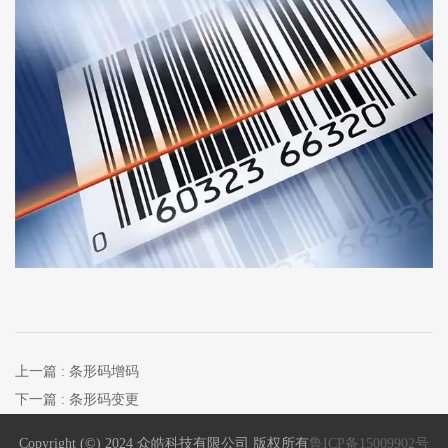
上一篇
: 条形码增码
下一篇
: 条形码变更
Copyright (©) 2024 众皓科技有限公司 版权所有
鲁ICP备15009902号